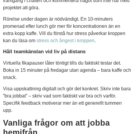
framgång i chatten och kommentera något som inte har med
projektet att göra.
Rörelse under dagen är nödvändigt. En 10-minuters
promenad efter lunch gör mer för koncentrationen än en
extra kopp kaffe. Vill du förstå hur stress påverkar kroppen
kan du läsa om
stress och ångest i kroppen
.
Håll teamkänslan vid liv på distans
Virtuella fikapauser låter töntigt tills du faktiskt testar det.
Boka in 15 minuter på fredagar utan agenda – bara kaffe och
snack.
Visa uppskattning digitalt och gör det konkret. Skriv inte bara
”bra jobbat” – skriv vad som faktiskt var bra och varför.
Specifik feedback motiverar mer än ett generellt tummen
upp.
Vanliga frågor om att jobba
hemifrån