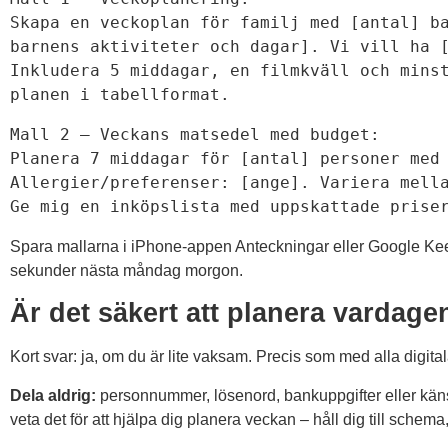
Skapa en veckoplan för familj med [antal] ba
barnens aktiviteter och dagar]. Vi vill ha [
Inkludera 5 middagar, en filmkväll och minst
planen i tabellformat.
Mall 2 – Veckans matsedel med budget:

Planera 7 middagar för [antal] personer med 
Allergier/preferenser: [ange]. Variera mella
Ge mig en inköpslista med uppskattade prise
Spara mallarna i iPhone-appen Anteckningar eller Google Kee
sekunder nästa måndag morgon.
Är det säkert att planera vardag
Kort svar: ja, om du är lite vaksam. Precis som med alla digitala
Dela aldrig:
personnummer, lösenord, bankuppgifter eller käns
veta det för att hjälpa dig planera veckan – håll dig till schema