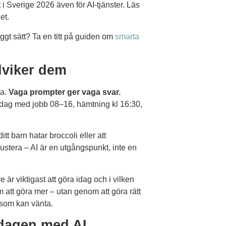
 i Sverige 2026 även för AI-tjänster. Läs
et.
ggt sätt? Ta en titt på guiden om
smarta
dviker dem
ga.
Vaga prompter ger vaga svar.
sdag med jobb 08–16, hämtning kl 16:30,
ditt barn hatar broccoli eller att
stera – AI är en utgångspunkt, inte en
re är viktigast att göra idag och i vilken
att göra mer – utan genom att göra rätt
 som kan vänta.
rdagen med AI