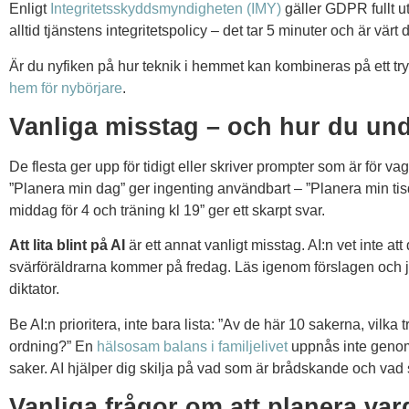
Enligt
Integritetsskyddsmyndigheten (IMY)
gäller GDPR fullt ut
alltid tjänstens integritetspolicy – det tar 5 minuter och är värt d
Är du nyfiken på hur teknik i hemmet kan kombineras på ett try
hem för nybörjare
.
Vanliga misstag – och hur du un
De flesta ger upp för tidigt eller skriver prompter som är för va
”Planera min dag” ger ingenting användbart – ”Planera min ti
middag för 4 och träning kl 19” ger ett skarpt svar.
Att lita blint på AI
är ett annat vanligt misstag. AI:n vet inte att 
svärföräldrarna kommer på fredag. Läs igenom förslagen och ju
diktator.
Be AI:n prioritera, inte bara lista: ”Av de här 10 sakerna, vilka t
ordning?” En
hälsosam balans i familjelivet
uppnås inte genom 
saker. AI hjälper dig skilja på vad som är brådskande och vad
Vanliga frågor om att planera va