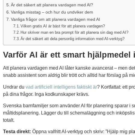
Är det säkert att planera vardagen med AI?
Vanliga misstag – och hur du undviker dem
Vanliga frågor om att planera vardagen med AI
Vilken gratis AI är bäst för att planera vardagen?
Hur skriver man en bra prompt för att planera sin dag med AI?
Är det säkert att dela personlig information med AI-verktyg?
Varför AI är ett smart hjälpmedel
Att planera vardagen med AI låter kanske avancerat – men det ä
snabb assistent som aldrig blir trött och alltid har förslag på 
Undrar du
vad artificiell intelligens faktiskt är
? Kortfattat: ett 
på dina frågor. Inga kodkunskaper krävs.
Svenska barnfamiljer som använder AI för planering sparar i s
måltidsplanering. Lägger du till schemaläggning och inköpslis
totalt.
Testa direkt:
Öppna valfritt AI-verktyg och skriv: ”Hjälp mig 