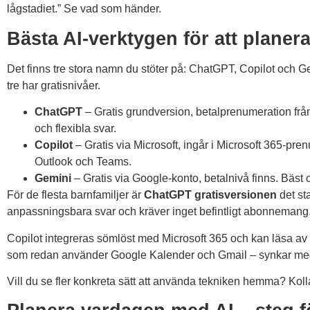
lågstadiet.” Se vad som händer.
Bästa AI-verktygen för att plane
Det finns tre stora namn du stöter på: ChatGPT, Copilot och Gem
tre har gratisnivåer.
ChatGPT
– Gratis grundversion, betalprenumeration från
och flexibla svar.
Copilot
– Gratis via Microsoft, ingår i Microsoft 365-pr
Outlook och Teams.
Gemini
– Gratis via Google-konto, betalnivå finns. Bäst
För de flesta barnfamiljer är
ChatGPT gratisversionen
det sta
anpassningsbara svar och kräver inget befintligt abonnemang
Copilot integreras sömlöst med Microsoft 365 och kan läsa av
som redan använder Google Kalender och Gmail – synkar med 
Vill du se fler konkreta sätt att använda tekniken hemma? Koll