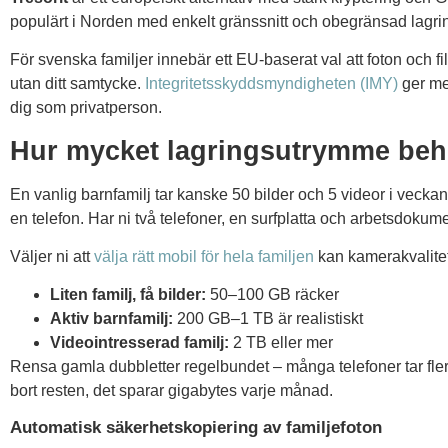
populärt i Norden med enkelt gränssnitt och obegränsad lagrin
För svenska familjer innebär ett EU-baserat val att foton och f
utan ditt samtycke.
Integritetsskyddsmyndigheten (IMY)
ger me
dig som privatperson.
Hur mycket lagringsutrymme behö
En vanlig barnfamilj tar kanske 50 bilder och 5 videor i vecka
en telefon. Har ni två telefoner, en surfplatta och arbetsdokumen
Väljer ni att
välja rätt mobil för hela familjen
kan kamerakvalitete
Liten familj, få bilder:
50–100 GB räcker
Aktiv barnfamilj:
200 GB–1 TB är realistiskt
Videointresserad familj:
2 TB eller mer
Rensa gamla dubbletter regelbundet – många telefoner tar flera
bort resten, det sparar gigabytes varje månad.
Automatisk säkerhetskopiering av familjefoton