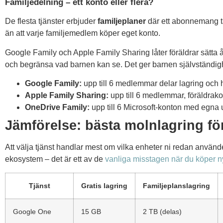
Familjedelning – ett konto eller flera?
De flesta tjänster erbjuder
familjeplaner
där ett abonnemang täc
än att varje familjemedlem köper eget konto.
Google Family och Apple Family Sharing låter föräldrar sätta
och begränsa vad barnen kan se. Det ger barnen självständig
Google Family:
upp till 6 medlemmar delar lagring och
Apple Family Sharing:
upp till 6 medlemmar, föräldrako
OneDrive Family:
upp till 6 Microsoft-konton med egna
Jämförelse: bästa molnlagring för
Att välja tjänst handlar mest om vilka enheter ni redan använder.
ekosystem – det är ett av de
vanliga misstagen när du köper n
Tjänst
Gratis lagring
Familjeplanslagring
Google One
15 GB
2 TB (delas)