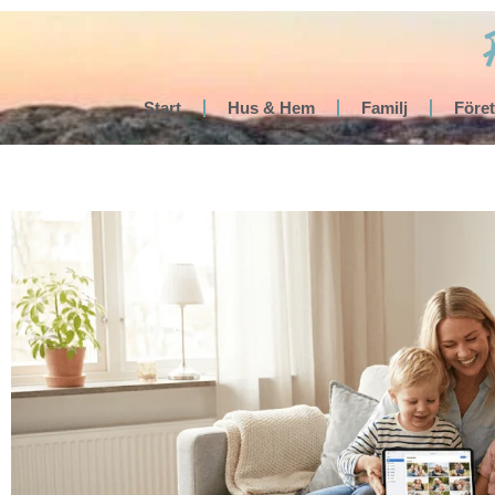
Start
Hus & Hem
Familj
Före