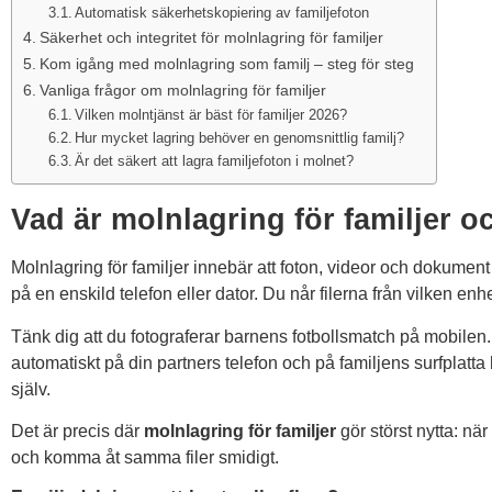
Automatisk säkerhetskopiering av familjefoton
Säkerhet och integritet för molnlagring för familjer
Kom igång med molnlagring som familj – steg för steg
Vanliga frågor om molnlagring för familjer
Vilken molntjänst är bäst för familjer 2026?
Hur mycket lagring behöver en genomsnittlig familj?
Är det säkert att lagra familjefoton i molnet?
Vad är molnlagring för familjer o
Molnlagring för familjer innebär att foton, videor och dokument
på en enskild telefon eller dator. Du når filerna från vilken enh
Tänk dig att du fotograferar barnens fotbollsmatch på mobilen
automatiskt på din partners telefon och på familjens surfplatta
själv.
Det är precis där
molnlagring för familjer
gör störst nytta: när
och komma åt samma filer smidigt.