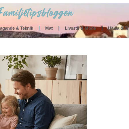
tagande & Teknik
Mat
Livsstil & Mode
Hälsa & T