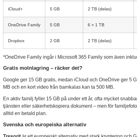
iCloud+
5 GB
2 TB (delas)
OneDrive Family
5 GB
6 × 1 TB
Dropbox
2 GB
2 TB (delas)
*OneDrive Family ingår i Microsoft 365 Family som även inklud
Gratis molnlagring – räcker det?
Google ger 15 GB gratis, medan iCloud och OneDrive ger 5 G
MB och en kort video från barnkalas kan ta 500 MB.
En aktiv familj fyller 15 GB på under ett år, ofta mycket snabba
tjänsten eller säkerhetskopiera dokument – men för familjefot
alltid en betald plan.
Svenska och europeiska alternativ
Tresorit
är ett europeiskt alternativ med stark kryptering och