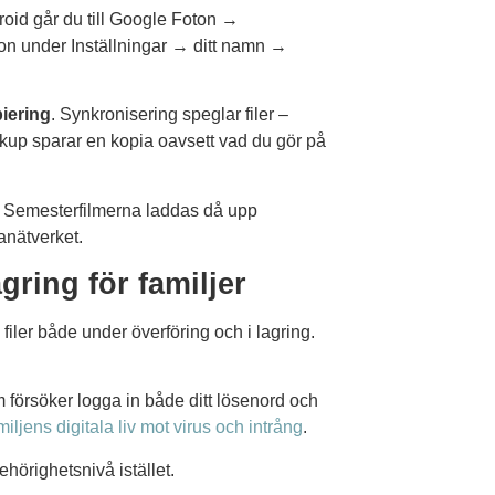
roid går du till Google Foton →
on under Inställningar → ditt namn →
iering
. Synkronisering speglar filer –
ckup sparar en kopia oavsett vad du gör på
a. Semesterfilmerna laddas då upp
nätverket.
gring för familjer
filer både under överföring och i lagring.
försöker logga in både ditt lösenord och
iljens digitala liv mot virus och intrång
.
hörighetsnivå istället.