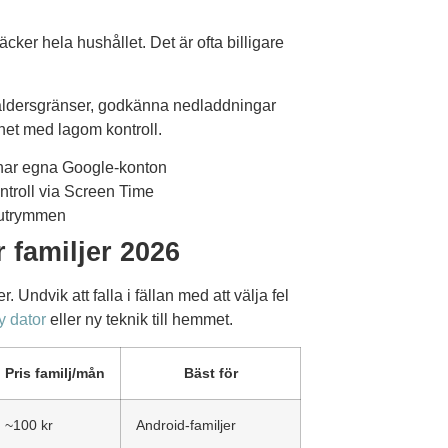
ker hela hushållet. Det är ofta billigare
 åldersgränser, godkänna nedladdningar
het med lagom kontroll.
 har egna Google-konton
ntroll via Screen Time
 utrymmen
 familjer 2026
 Undvik att falla i fällan med att välja fel
y dator
eller ny teknik till hemmet.
Pris familj/mån
Bäst för
~100 kr
Android-familjer