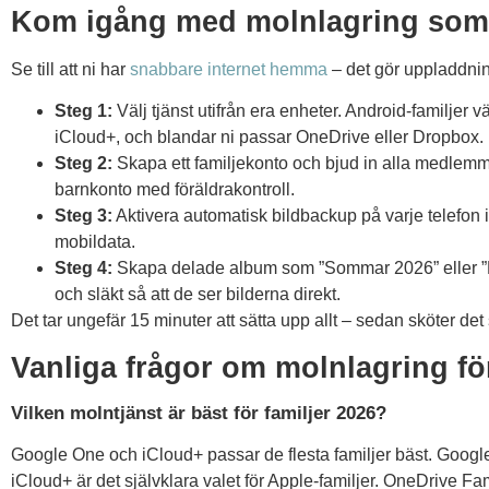
Kom igång med molnlagring som f
Se till att ni har
snabbare internet hemma
– det gör uppladdnin
Steg 1:
Välj tjänst utifrån era enheter. Android-familjer v
iCloud+, och blandar ni passar OneDrive eller Dropbox.
Steg 2:
Skapa ett familjekonto och bjud in alla medlemma
barnkonto med föräldrakontroll.
Steg 3:
Aktivera automatisk bildbackup på varje telefon i 
mobildata.
Steg 4:
Skapa delade album som ”Sommar 2026” eller ”Ba
och släkt så att de ser bilderna direkt.
Det tar ungefär 15 minuter att sätta upp allt – sedan sköter det s
Vanliga frågor om molnlagring för
Vilken molntjänst är bäst för familjer 2026?
Google One och iCloud+ passar de flesta familjer bäst. Goo
iCloud+ är det självklara valet för Apple-familjer. OneDrive Fami