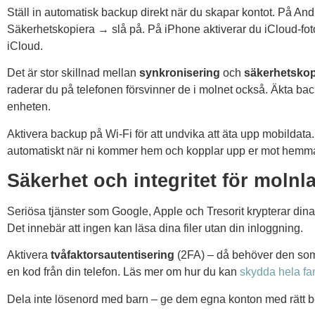
Ställ in automatisk backup direkt när du skapar kontot. På And
Säkerhetskopiera → slå på. På iPhone aktiverar du iCloud-fot
iCloud.
Det är stor skillnad mellan
synkronisering
och
säkerhetskop
raderar du på telefonen försvinner de i molnet också. Äkta ba
enheten.
Aktivera backup på Wi-Fi för att undvika att äta upp mobildat
automatiskt när ni kommer hem och kopplar upp er mot hemma
Säkerhet och integritet för molnla
Seriösa tjänster som Google, Apple och Tresorit krypterar dina 
Det innebär att ingen kan läsa dina filer utan din inloggning.
Aktivera
tvåfaktorsautentisering
(2FA) – då behöver den som 
en kod från din telefon. Läs mer om hur du kan
skydda hela fam
Dela inte lösenord med barn – ge dem egna konton med rätt be