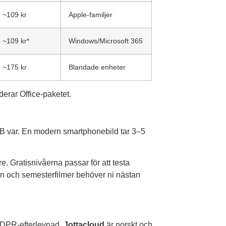
~109 kr
Apple-familjer
~109 kr*
Windows/Microsoft 365
~175 kr
Blandade enheter
erar Office-paketet.
B var. En modern smartphonebild tar 3–5
re. Gratisnivåerna passar för att testa
on och semesterfilmer behöver ni nästan
 GDPR-efterlevnad.
Jottacloud
är norskt och