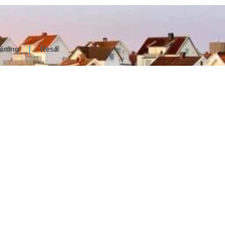
räning
Resa