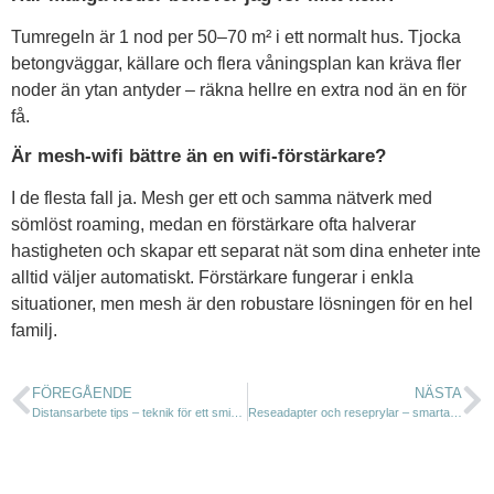
Tumregeln är 1 nod per 50–70 m² i ett normalt hus. Tjocka
betongväggar, källare och flera våningsplan kan kräva fler
noder än ytan antyder – räkna hellre en extra nod än en för
få.
Är mesh-wifi bättre än en wifi-förstärkare?
I de flesta fall ja. Mesh ger ett och samma nätverk med
sömlöst roaming, medan en förstärkare ofta halverar
hastigheten och skapar ett separat nät som dina enheter inte
alltid väljer automatiskt. Förstärkare fungerar i enkla
situationer, men mesh är den robustare lösningen för en hel
familj.
FÖREGÅENDE
NÄSTA
Distansarbete tips – teknik för ett smidigare hemmaliv
Reseadapter och reseprylar – smarta val för hela familjen