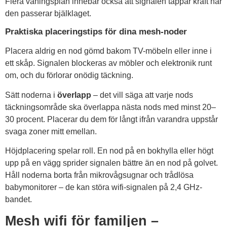
Flera våningsplan innebär också att signalen tappar kraft när
den passerar bjälklaget.
Praktiska placeringstips för dina mesh-noder
Placera aldrig en nod gömd bakom TV-möbeln eller inne i
ett skåp. Signalen blockeras av möbler och elektronik runt
om, och du förlorar onödig täckning.
Sätt noderna i
överlapp
– det vill säga att varje nods
täckningsområde ska överlappa nästa nods med minst 20–
30 procent. Placerar du dem för långt ifrån varandra uppstår
svaga zoner mitt emellan.
Höjdplacering spelar roll. En nod på en bokhylla eller högt
upp på en vägg sprider signalen bättre än en nod på golvet.
Håll noderna borta från mikrovågsugnar och trådlösa
babymonitorer – de kan störa wifi-signalen på 2,4 GHz-
bandet.
Mesh wifi för familjen –