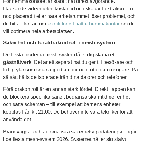
För hemmakontoret är stabilt nät direkt avgörande.
Hackande videomöten kostar tid och skapar frustration. En
nod placerad i eller nära arbetsrummet löser problemet, och
du hittar fler råd om
teknik för ett bättre hemmakontor
om du
vill optimera hela arbetsplatsen.
Säkerhet och föräldrakontroll i mesh-system
De flesta moderna mesh-system låter dig skapa ett
gästnätverk
. Det är ett separat nät du ger till besökare och
IoT-prylar som smarta glödlampor och robotdammsugare. På
så sätt hålls de isolerade från dina datorer och telefoner.
Föräldrakontroll är en annan stark fördel. Direkt i appen kan
du blockera specifika sajter, begränsa skärmtid per enhet
och sätta scheman – till exempel att barnens enheter
kopplas från kl. 21.00. Du behöver inte vara tekniker för att
använda det.
Brandväggar och automatiska säkerhetsuppdateringar ingår
i de flesta mesh-system 2026. Systemet håller sig självt