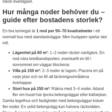
mesh överlägset.
Hur många noder behöver du –
guide efter bostadens storlek?
En bra tumregel är
1 nod per 50–70 kvadratmeter
i ett
normalt hus med standardväggar. Men hustypen spelar stor
roll.
Lägenhet på 60 m²:
1–2 noder räcker vanligtvis. En
nod nära bredbandsporten, eventuellt en till i
sovrummet om väggar blockerar.
Villa på 150 m²:
2–3 noder är lagom. Placera en på
varje plan och se till att täckningsområdena
överlappar.
Stort hus på 250 m²:
Räkna med 3–4 noder, ibland
fler om huset har tjocka betongväggar eller källarplan.
Gamla tegelhus och fastigheter med betongväggar kräver
fler noder. En solid betongvägg kan halvera räckvidden.