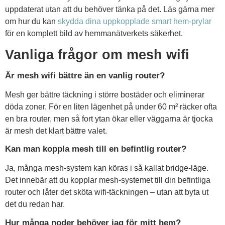
uppdaterat utan att du behöver tänka på det. Läs gärna mer
om hur du kan
skydda dina uppkopplade smart hem-prylar
för en komplett bild av hemmanätverkets säkerhet.
Vanliga frågor om mesh wifi
Är mesh wifi bättre än en vanlig router?
Mesh ger bättre täckning i större bostäder och eliminerar
döda zoner. För en liten lägenhet på under 60 m² räcker ofta
en bra router, men så fort ytan ökar eller väggarna är tjocka
är mesh det klart bättre valet.
Kan man koppla mesh till en befintlig router?
Ja, många mesh-system kan köras i så kallat bridge-läge.
Det innebär att du kopplar mesh-systemet till din befintliga
router och låter det sköta wifi-täckningen – utan att byta ut
det du redan har.
Hur många noder behöver jag för mitt hem?