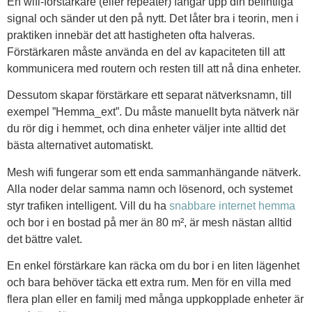
En wifi-förstärkare (eller repeater) fångar upp din befintliga
signal och sänder ut den på nytt. Det låter bra i teorin, men i
praktiken innebär det att hastigheten ofta halveras.
Förstärkaren måste använda en del av kapaciteten till att
kommunicera med routern och resten till att nå dina enheter.
Dessutom skapar förstärkare ett separat nätverksnamn, till
exempel ”Hemma_ext”. Du måste manuellt byta nätverk när
du rör dig i hemmet, och dina enheter väljer inte alltid det
bästa alternativet automatiskt.
Mesh wifi fungerar som ett enda sammanhängande nätverk.
Alla noder delar samma namn och lösenord, och systemet
styr trafiken intelligent. Vill du ha
snabbare internet hemma
och bor i en bostad på mer än 80 m², är mesh nästan alltid
det bättre valet.
En enkel förstärkare kan räcka om du bor i en liten lägenhet
och bara behöver täcka ett extra rum. Men för en villa med
flera plan eller en familj med många uppkopplade enheter är