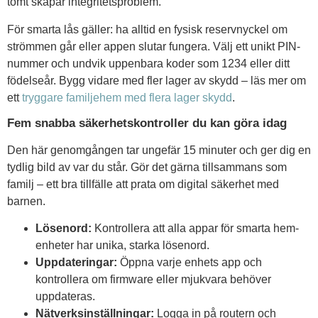
tomt skapar integritetsproblem.
För smarta lås gäller: ha alltid en fysisk reservnyckel om
strömmen går eller appen slutar fungera. Välj ett unikt PIN-
nummer och undvik uppenbara koder som 1234 eller ditt
födelseår. Bygg vidare med fler lager av skydd – läs mer om
ett
tryggare familjehem med flera lager skydd
.
Fem snabba säkerhetskontroller du kan göra idag
Den här genomgången tar ungefär 15 minuter och ger dig en
tydlig bild av var du står. Gör det gärna tillsammans som
familj – ett bra tillfälle att prata om digital säkerhet med
barnen.
Lösenord:
Kontrollera att alla appar för smarta hem-
enheter har unika, starka lösenord.
Uppdateringar:
Öppna varje enhets app och
kontrollera om firmware eller mjukvara behöver
uppdateras.
Nätverksinställningar:
Logga in på routern och