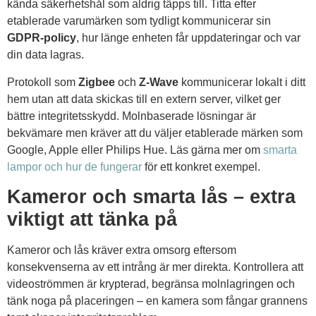
kända säkerhetshål som aldrig täpps till. Titta efter
etablerade varumärken som tydligt kommunicerar sin
GDPR-policy
, hur länge enheten får uppdateringar och var
din data lagras.
Protokoll som
Zigbee
och
Z-Wave
kommunicerar lokalt i ditt
hem utan att data skickas till en extern server, vilket ger
bättre integritetsskydd. Molnbaserade lösningar är
bekvämare men kräver att du väljer etablerade märken som
Google, Apple eller Philips Hue. Läs gärna mer om
smarta
lampor och hur de fungerar
för ett konkret exempel.
Kameror och smarta lås – extra
viktigt att tänka på
Kameror och lås kräver extra omsorg eftersom
konsekvenserna av ett intrång är mer direkta. Kontrollera att
videoströmmen är krypterad, begränsa molnlagringen och
tänk noga på placeringen – en kamera som fångar grannens