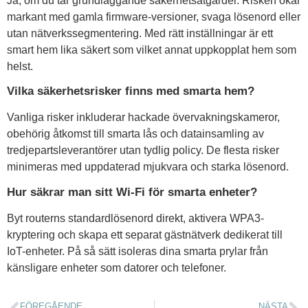
Ja, om du tar grundläggande säkerhetsåtgärder. Risken ökar
markant med gamla firmware-versioner, svaga lösenord eller
utan nätverkssegmentering. Med rätt inställningar är ett
smart hem lika säkert som vilket annat uppkopplat hem som
helst.
Vilka säkerhetsrisker finns med smarta hem?
Vanliga risker inkluderar hackade övervakningskameror,
obehörig åtkomst till smarta lås och datainsamling av
tredjepartsleverantörer utan tydlig policy. De flesta risker
minimeras med uppdaterad mjukvara och starka lösenord.
Hur säkrar man sitt Wi-Fi för smarta enheter?
Byt routerns standardlösenord direkt, aktivera WPA3-
kryptering och skapa ett separat gästnätverk dedikerat till
IoT-enheter. På så sätt isoleras dina smarta prylar från
känsligare enheter som datorer och telefoner.
FÖREGÅENDE
NÄSTA