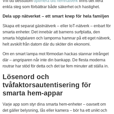
Vill du dessutom
optimera ditt hemnätverk
finns det flera
enkla steg som förbättrar både säkerhet och hastighet.
Dela upp nätverket – ett smart knep för hela familjen
Skapa ett separat gästnätverk – eller IoT-nätverk – enbart för
smarta enheter. Det innebär att barnens surfplatta, den
smarta högtalaren och lamporna hamnar på ett eget nätverk,
helt avskilt från datorn där du sköter din ekonomi.
Om en smart lampa mot förmodan hackas stannar intrånget
där – angriparen når inte din bankapp. De flesta moderna
routrar har stöd för detta och det tar fem minuter att ställa in.
Lösenord och
tvåfaktorsautentisering för
smarta hem-appar
Varje app som styr dina smarta hem-enheter – oavsett om
det gäller belysning, lås eller kamera – bör ha ett unikt och