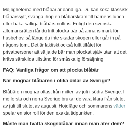
Möjligheterna med blåbär är oändliga. Du kan koka klassisk
blåbärssylt, svänga ihop en blåbärskräm till barnens lunch
eller baka saftiga blåbärsmuffins. Enligt den svenska
allemansrätten får du fritt plocka bär på annans mark för
husbehov, så länge du inte skadar skogen eller går in på
någons tomt. Det är faktiskt också fullt tillåtet för
privatpersoner att sälja de bär man plockat själv utan att det
krävs särskilda tillstånd för småskalig försäljning.
FAQ: Vanliga frågor om att plocka blåbär
När mognar blåbären i olika delar av Sverige?
Blåbären mognar oftast från mitten av juli i södra Sverige. I
mellersta och norra Sverige brukar de vara klara från slutet
av juli till slutet av augusti. Höjdläge och sommarens
väder
spelar en stor roll för den exakta tidpunkten.
Måste man tvätta skogsblåbär innan man äter dem?