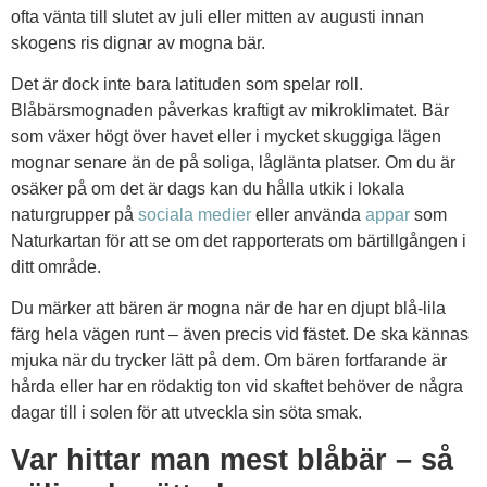
ofta vänta till slutet av juli eller mitten av augusti innan
skogens ris dignar av mogna bär.
Det är dock inte bara latituden som spelar roll.
Blåbärsmognaden påverkas kraftigt av mikroklimatet. Bär
som växer högt över havet eller i mycket skuggiga lägen
mognar senare än de på soliga, låglänta platser. Om du är
osäker på om det är dags kan du hålla utkik i lokala
naturgrupper på
sociala medier
eller använda
appar
som
Naturkartan för att se om det rapporterats om bärtillgången i
ditt område.
Du märker att bären är mogna när de har en djupt blå-lila
färg hela vägen runt – även precis vid fästet. De ska kännas
mjuka när du trycker lätt på dem. Om bären fortfarande är
hårda eller har en rödaktig ton vid skaftet behöver de några
dagar till i solen för att utveckla sin söta smak.
Var hittar man mest blåbär – så