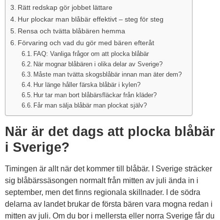
Rätt redskap gör jobbet lättare
Hur plockar man blåbär effektivt – steg för steg
Rensa och tvätta blåbären hemma
Förvaring och vad du gör med bären efteråt
FAQ: Vanliga frågor om att plocka blåbär
När mognar blåbären i olika delar av Sverige?
Måste man tvätta skogsblåbär innan man äter dem?
Hur länge håller färska blåbär i kylen?
Hur tar man bort blåbärsfläckar från kläder?
Får man sälja blåbär man plockat själv?
När är det dags att plocka blåbär
i Sverige?
Timingen är allt när det kommer till blåbär. I Sverige sträcker
sig blåbärssäsongen normalt från mitten av juli ända in i
september, men det finns regionala skillnader. I de södra
delarna av landet brukar de första bären vara mogna redan i
mitten av juli. Om du bor i mellersta eller norra Sverige får du