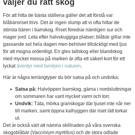
väljer du rätt skog
För att hitta de bästa ställena gäller det att förstå var
blåbärsriset trivs. Det är ingen slump att vi ofta hittar de
största bären i barrskog. Riset föredrar nämligen sur och
mager jord. Leta efter halvskuggiga platser; blåbär gillar inte
gassande sol hela dagen men behöver tillräckligt med ljus
för att mogna ordentligt. En gles tallskog eller blandskog
med mycket mossa på marken är ofta ett säkert kort för ett
lyckat
äventyr med familjen i naturen
.
Här är några terrängtyper du bör satsa på och undvika:
Satsa på:
Halvöppen barrskog, gärna i nordsluttningar
om sommaren har varit mycket varm och torr.
Undvik:
Täta, mörka granskogar där ljuset inte når ner
till marken, samt öppna kalhyggen där riset lätt torkar
ut.
Det är också värt att nämna skillnaden på våra svenska
skogsblåbär (
Vaccinium myrtillus
) och de stora odlade