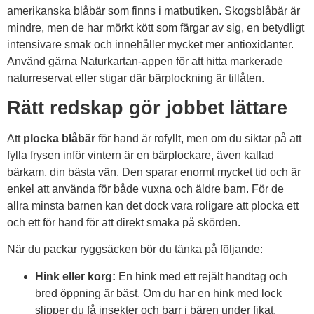
amerikanska blåbär som finns i matbutiken. Skogsblåbär är
mindre, men de har mörkt kött som färgar av sig, en betydligt
intensivare smak och innehåller mycket mer antioxidanter.
Använd gärna Naturkartan-appen för att hitta markerade
naturreservat eller stigar där bärplockning är tillåten.
Rätt redskap gör jobbet lättare
Att
plocka blåbär
för hand är rofyllt, men om du siktar på att
fylla frysen inför vintern är en bärplockare, även kallad
bärkam, din bästa vän. Den sparar enormt mycket tid och är
enkel att använda för både vuxna och äldre barn. För de
allra minsta barnen kan det dock vara roligare att plocka ett
och ett för hand för att direkt smaka på skörden.
När du packar ryggsäcken bör du tänka på följande:
Hink eller korg:
En hink med ett rejält handtag och
bred öppning är bäst. Om du har en hink med lock
slipper du få insekter och barr i bären under fikat.