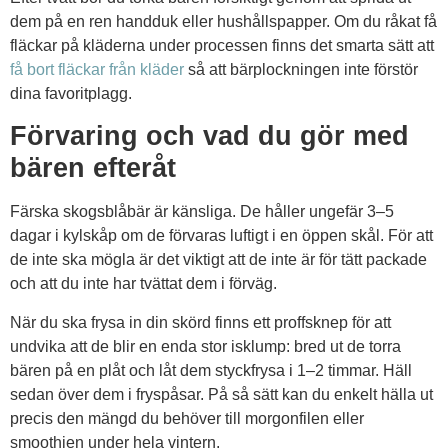
dem på en ren handduk eller hushållspapper. Om du råkat få
fläckar på kläderna under processen finns det smarta sätt att
få bort fläckar från kläder
så att bärplockningen inte förstör
dina favoritplagg.
Förvaring och vad du gör med
bären efteråt
Färska skogsblåbär är känsliga. De håller ungefär 3–5
dagar i kylskåp om de förvaras luftigt i en öppen skål. För att
de inte ska mögla är det viktigt att de inte är för tätt packade
och att du inte har tvättat dem i förväg.
När du ska frysa in din skörd finns ett proffsknep för att
undvika att de blir en enda stor isklump: bred ut de torra
bären på en plåt och låt dem styckfrysa i 1–2 timmar. Häll
sedan över dem i fryspåsar. På så sätt kan du enkelt hälla ut
precis den mängd du behöver till morgonfilen eller
smoothien under hela vintern.