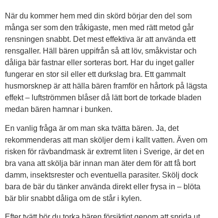
När du kommer hem med din skörd börjar den del som
många ser som den tråkigaste, men med rätt metod går
rensningen snabbt. Det mest effektiva är att använda ett
rensgaller. Häll bären uppifrån så att löv, småkvistar och
dåliga bär fastnar eller sorteras bort. Har du inget galler
fungerar en stor sil eller ett durkslag bra. Ett gammalt
husmorsknep är att hälla bären framför en hårtork på lägsta
effekt – luftströmmen blåser då lätt bort de torkade bladen
medan bären hamnar i bunken.
En vanlig fråga är om man ska tvätta bären. Ja, det
rekommenderas att man sköljer dem i kallt vatten. Även om
risken för rävbandmask är extremt liten i Sverige, är det en
bra vana att skölja bär innan man äter dem för att få bort
damm, insektsrester och eventuella parasiter. Skölj dock
bara de bär du tänker använda direkt eller frysa in – blöta
bär blir snabbt dåliga om de står i kylen.
Efter tvätt bör du torka bären försiktigt genom att sprida ut