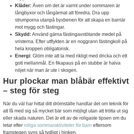
Kläder:
Även om det är varmt under sommaren är
långbyxor och långärmat att föredra. Dra upp
strumporna utanpå byxbenen för att skapa en barriär
mot mygg och fästingar.
Skydd:
Använd gärna fästingavstötande medel på
vristerna. Efter utflykten är en noggrann fästingkoll på
hela kroppen obligatorisk.
Energi:
Glöm inte att ta med rikligt med dricka och ett
gott mellanmål. En fikapaus på en stubbe är halva
nöjet när man är ute i skogen.
Hur plockar man blåbär effektivt
– steg för steg
När du väl har hittat ditt drömställe handlar det om teknik för
att få med sig så mycket bär som möjligt utan att trötta ut sig
eller skada naturen. Det är ett av de roligaste tipsen om du
letar efter
roliga sommaraktiviteter för barn
eftersom
framstegen syns så tydligt i hinken.