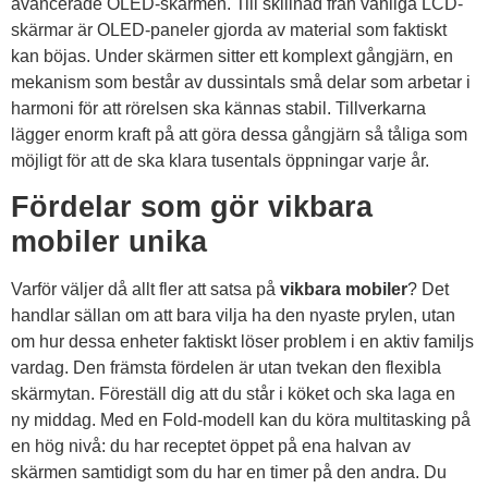
avancerade OLED-skärmen. Till skillnad från vanliga LCD-
skärmar är OLED-paneler gjorda av material som faktiskt
kan böjas. Under skärmen sitter ett komplext gångjärn, en
mekanism som består av dussintals små delar som arbetar i
harmoni för att rörelsen ska kännas stabil. Tillverkarna
lägger enorm kraft på att göra dessa gångjärn så tåliga som
möjligt för att de ska klara tusentals öppningar varje år.
Fördelar som gör vikbara
mobiler unika
Varför väljer då allt fler att satsa på
vikbara mobiler
? Det
handlar sällan om att bara vilja ha den nyaste prylen, utan
om hur dessa enheter faktiskt löser problem i en aktiv familjs
vardag. Den främsta fördelen är utan tvekan den flexibla
skärmytan. Föreställ dig att du står i köket och ska laga en
ny middag. Med en Fold-modell kan du köra multitasking på
en hög nivå: du har receptet öppet på ena halvan av
skärmen samtidigt som du har en timer på den andra. Du