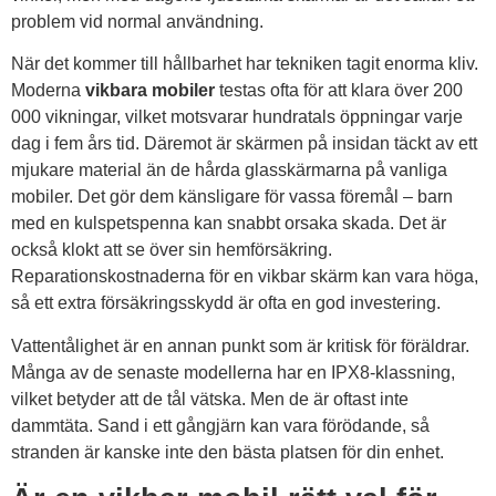
problem vid normal användning.
När det kommer till hållbarhet har tekniken tagit enorma kliv.
Moderna
vikbara mobiler
testas ofta för att klara över 200
000 vikningar, vilket motsvarar hundratals öppningar varje
dag i fem års tid. Däremot är skärmen på insidan täckt av ett
mjukare material än de hårda glasskärmarna på vanliga
mobiler. Det gör dem känsligare för vassa föremål – barn
med en kulspetspenna kan snabbt orsaka skada. Det är
också klokt att se över sin hemförsäkring.
Reparationskostnaderna för en vikbar skärm kan vara höga,
så ett extra försäkringsskydd är ofta en god investering.
Vattentålighet är en annan punkt som är kritisk för föräldrar.
Många av de senaste modellerna har en IPX8-klassning,
vilket betyder att de tål vätska. Men de är oftast inte
dammtäta. Sand i ett gångjärn kan vara förödande, så
stranden är kanske inte den bästa platsen för din enhet.