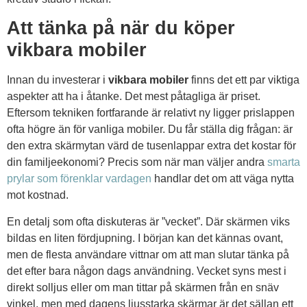
Att tänka på när du köper
vikbara mobiler
Innan du investerar i
vikbara mobiler
finns det ett par viktiga
aspekter att ha i åtanke. Det mest påtagliga är priset.
Eftersom tekniken fortfarande är relativt ny ligger prislappen
ofta högre än för vanliga mobiler. Du får ställa dig frågan: är
den extra skärmytan värd de tusenlappar extra det kostar för
din familjeekonomi? Precis som när man väljer andra
smarta
prylar som förenklar vardagen
handlar det om att väga nytta
mot kostnad.
En detalj som ofta diskuteras är ”vecket”. Där skärmen viks
bildas en liten fördjupning. I början kan det kännas ovant,
men de flesta användare vittnar om att man slutar tänka på
det efter bara någon dags användning. Vecket syns mest i
direkt solljus eller om man tittar på skärmen från en snäv
vinkel, men med dagens ljusstarka skärmar är det sällan ett