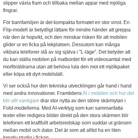
slipper växla fram och tillbaka mellan appar med mjöliga
fingrar.
För barnfamiljen är det kompakta formatet en stor vinst. En
Flip-modell är betydligt lättare för mindre händer att greppa
när den är hopvikt, och den minskar risken för att mobilen
glider ur en ficka på lekplatsen. Dessutom kan många
vikbara telefoner stå av sig själva i ”L-läge”. Det betyder att
du kan ställa mobilen på matbordet för ett videosamtal med
morföräldrarna utan att behöva luta den mot ett mjölkpaket
eller köpa ett dyrt mobilställ.
Vi ser också hur den tekniska utvecklingen går hand i hand
med andra innovationer. Framtidens
AI i mobilen och hur det
blir allt vanligare
drar stor nytta av den större skärmytan i
Fold-modellerna. Med AI-verktyg som kan sammanfatta
texter eller redigera bilder direkt på den stora skärmen blir
telefonen ett kraftfullt arbetsredskap som suddar ut gränsen
mellan mobil och dator. Det är som att alltid ha en liten
kreativ studio i fickan.