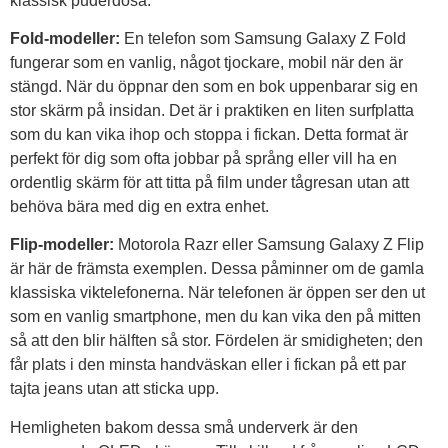
klassisk puderdosa.
Fold-modeller:
En telefon som Samsung Galaxy Z Fold
fungerar som en vanlig, något tjockare, mobil när den är
stängd. När du öppnar den som en bok uppenbarar sig en
stor skärm på insidan. Det är i praktiken en liten surfplatta
som du kan vika ihop och stoppa i fickan. Detta format är
perfekt för dig som ofta jobbar på språng eller vill ha en
ordentlig skärm för att titta på film under tågresan utan att
behöva bära med dig en extra enhet.
Flip-modeller:
Motorola Razr eller Samsung Galaxy Z Flip
är här de främsta exemplen. Dessa påminner om de gamla
klassiska viktelefonerna. När telefonen är öppen ser den ut
som en vanlig smartphone, men du kan vika den på mitten
så att den blir hälften så stor. Fördelen är smidigheten; den
får plats i den minsta handväskan eller i fickan på ett par
tajta jeans utan att sticka upp.
Hemligheten bakom dessa små underverk är den