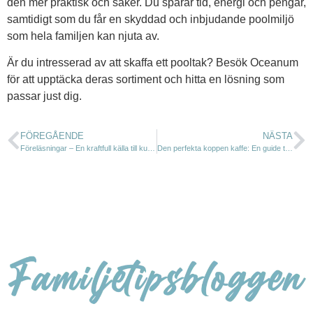
den mer praktisk och säker. Du sparar tid, energi och pengar,
samtidigt som du får en skyddad och inbjudande poolmiljö
som hela familjen kan njuta av.
Är du intresserad av att skaffa ett pooltak? Besök Oceanum
för att upptäcka deras sortiment och hitta en lösning som
passar just dig.
FÖREGÅENDE
NÄSTA
Föreläsningar – En kraftfull källa till kunskap och inspiration
Den perfekta koppen kaffe: En guide till att välja rätt kaffebryggare för ditt hem