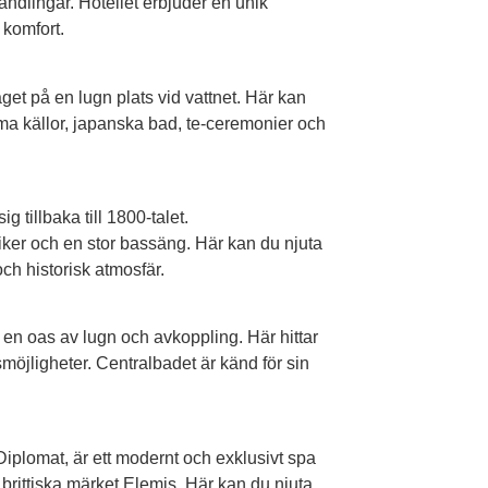
andlingar. Hotellet erbjuder en unik
komfort.
äget på en lugn plats vid vattnet. Här kan
ma källor, japanska bad, te-ceremonier och
g tillbaka till 1800-talet.
er och en stor bassäng. Här kan du njuta
ch historisk atmosfär.
 en oas av lugn och avkoppling. Här hittar
smöjligheter. Centralbadet är känd för sin
 Diplomat, är ett modernt och exklusivt spa
brittiska märket Elemis. Här kan du njuta