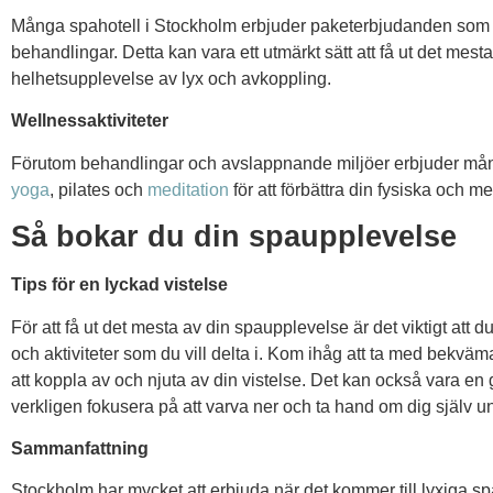
Många spahotell i Stockholm erbjuder paketerbjudanden som 
behandlingar. Detta kan vara ett utmärkt sätt att få ut det mes
helhetsupplevelse av lyx och avkoppling.
Wellnessaktiviteter
Förutom behandlingar och avslappnande miljöer erbjuder mån
yoga
, pilates och
meditation
för att förbättra din fysiska och m
Så bokar du din spaupplevelse
Tips för en lyckad vistelse
För att få ut det mesta av din spaupplevelse är det viktigt att 
och aktiviteter som du vill delta i. Kom ihåg att ta med bekvä
att koppla av och njuta av din vistelse. Det kan också vara en
verkligen fokusera på att varva ner och ta hand om dig själv u
Sammanfattning
Stockholm har mycket att erbjuda när det kommer till lyxiga s