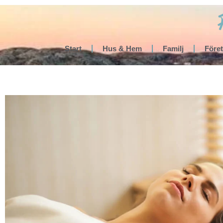
Start
Hus & Hem
Familj
Före