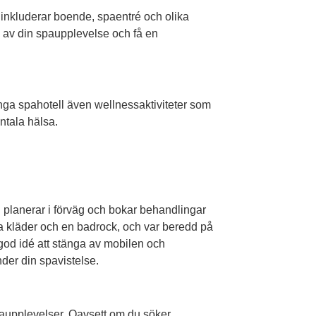
inkluderar boende, spaentré och olika
ta av din spaupplevelse och få en
ga spahotell även wellnessaktiviteter som
entala hälsa.
du planerar i förväg och bokar behandlingar
ma kläder och en badrock, och var beredd på
 god idé att stänga av mobilen och
nder din spavistelse.
paupplevelser. Oavsett om du söker