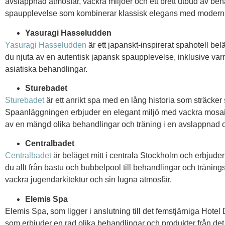
avslappnad atmosfär, vackra miljöer och ett brett utbud av beh
spaupplevelse som kombinerar klassisk elegans med modern 
Yasuragi Hasseludden
Yasuragi Hasseludden
är ett japanskt-inspirerat spahotell bel
du njuta av en autentisk japansk spaupplevelse, inklusive var
asiatiska behandlingar.
Sturebadet
Sturebadet
är ett anrikt spa med en lång historia som sträcker si
Spaanläggningen erbjuder en elegant miljö med vackra mosaik
av en mängd olika behandlingar och träning i en avslappnad o
Centralbadet
Centralbadet
är beläget mitt i centrala Stockholm och erbjuder
du allt från bastu och bubbelpool till behandlingar och träning
vackra jugendarkitektur och sin lugna atmosfär.
Elemis Spa
Elemis Spa, som ligger i anslutning till det femstjärniga Hotel
som erbjuder en rad olika behandlingar och produkter från det 