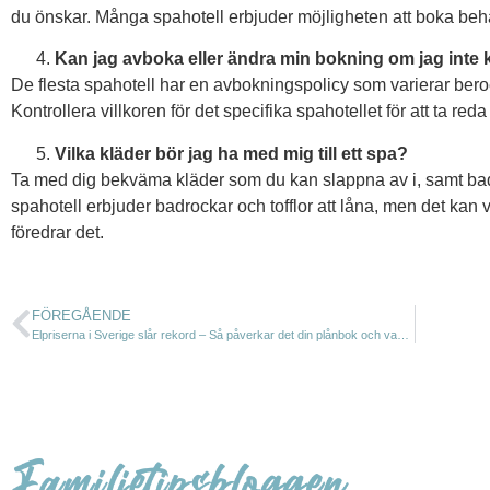
du önskar. Många spahotell erbjuder möjligheten att boka behan
Kan jag avboka eller ändra min bokning om jag int
De flesta spahotell har en avbokningspolicy som varierar bero
Kontrollera villkoren för det specifika spahotellet för att ta reda
Vilka kläder bör jag ha med mig till ett spa?
Ta med dig bekväma kläder som du kan slappna av i, samt ba
spahotell erbjuder badrockar och tofflor att låna, men det kan
föredrar det.
FÖREGÅENDE
Elpriserna i Sverige slår rekord – Så påverkar det din plånbok och vad du kan göra åt det