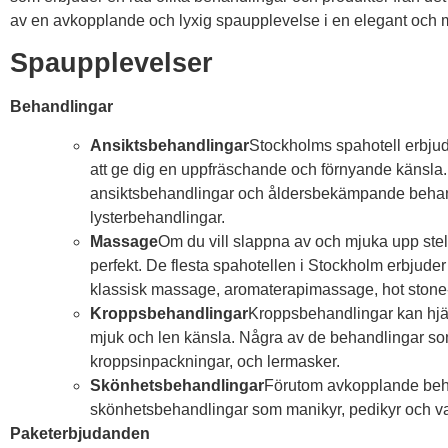
av en avkopplande och lyxig spaupplevelse i en elegant och 
Spaupplevelser
Behandlingar
Ansiktsbehandlingar
Stockholms spahotell erbjud
att ge dig en uppfräschande och förnyande känsla.
ansiktsbehandlingar och åldersbekämpande behand
lysterbehandlingar.
Massage
Om du vill slappna av och mjuka upp st
perfekt. De flesta spahotellen i Stockholm erbjud
klassisk massage, aromaterapimassage, hot sto
Kroppsbehandlingar
Kroppsbehandlingar kan hjäl
mjuk och len känsla. Några av de behandlingar so
kroppsinpackningar, och lermasker.
Skönhetsbehandlingar
Förutom avkopplande beh
skönhetsbehandlingar som manikyr, pedikyr och v
Paketerbjudanden