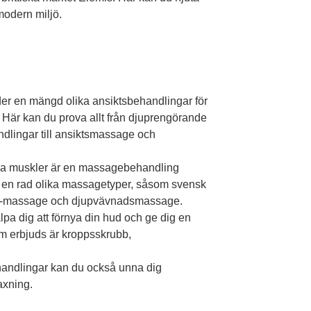
modern miljö.
er en mängd olika ansiktsbehandlingar för
 Här kan du prova allt från djuprengörande
lingar till ansiktsmassage och
ela muskler är en massagebehandling
er en rad olika massagetyper, såsom svensk
ne-massage och djupvävnadsmassage.
pa dig att förnya din hud och ge dig en
m erbjuds är kroppsskrubb,
andlingar kan du också unna dig
axning.