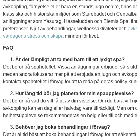
avkoppling, förnyelse eller bara en stunds lugn och ro, finns d
klassiska och historiska miljöer som Sturebadet och Centralba
anläggningar som Yasuragi Hasseludden och Elemis Spa, finns
preferenser. Njut av behandlingar, wellnessaktiviteter och
avko
vardagens stress och skapa
minnen för livet.
FAQ
Är det lämpligt att ta med barn till ett lyxigt spa?
Det beror på spahotellet. Vissa anläggningar erbjuder särskil
medan andra fokuserar mer på att erbjuda en lugn och avkoppla
kontakta spahotellet i förväg för att ta reda på deras policy kri
Hur lång tid bör jag planera för min spaupplevelse?
Det beror på vad du vill få ut av din vistelse. Om du bara vill 
avkoppling kan en dag eller halvdag vara tillräckligt. Men om d
helhetsupplevelse rekommenderas en helg eller till och med 
Behöver jag boka behandlingar i förväg?
Det är alltid bäst att boka behandlingar i förväg för att säkerst