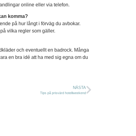
dlingar online eller via telefon.
e kan komma?
ende på hur långt i förväg du avbokar.
 på vilka regler som gäller.
dkläder och eventuellt en badrock. Många
 vara en bra idé att ha med sig egna om du
NÄSTA
Tips på prisvärd hotellweekend