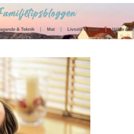
tagande & Teknik
Mat
Livsstil & Mode
Hälsa & T