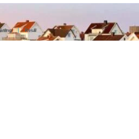
räning
Resa