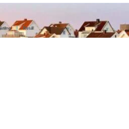
räning
Resa