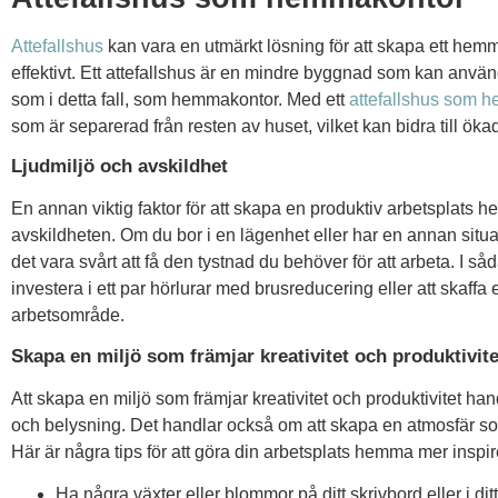
Attefallshus
kan vara en utmärkt lösning för att skapa ett hem
effektivt. Ett attefallshus är en mindre byggnad som kan anvä
som i detta fall, som hemmakontor. Med ett
attefallshus som 
som är separerad från resten av huset, vilket kan bidra till ök
Ljudmiljö och avskildhet
En annan viktig faktor för att skapa en produktiv arbetsplats h
avskildheten. Om du bor i en lägenhet eller har en annan sit
det vara svårt att få den tystnad du behöver för att arbeta. I såd
investera i ett par hörlurar med brusreducering eller att skaffa
arbetsområde.
Skapa en miljö som främjar kreativitet och produktivite
Att skapa en miljö som främjar kreativitet och produktivitet han
och belysning. Det handlar också om att skapa en atmosfär s
Här är några tips för att göra din arbetsplats hemma mer inspi
Ha några växter eller blommor på ditt skrivbord eller i d