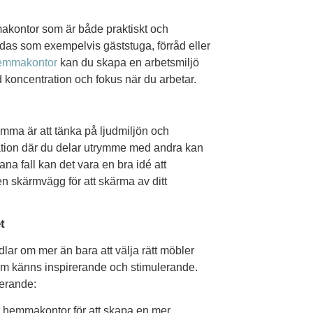
makontor som är både praktiskt och
ndas som exempelvis gäststuga, förråd eller
hemmakontor
kan du skapa en arbetsmiljö
ad koncentration och fokus när du arbetar.
emma är att tänka på ljudmiljön och
uation där du delar utrymme med andra kan
ana fall kan det vara en bra idé att
 en skärmvägg för att skärma av ditt
t
dlar om mer än bara att välja rätt möbler
om känns inspirerande och stimulerande.
rerande:
itt hemmakontor för att skapa en mer