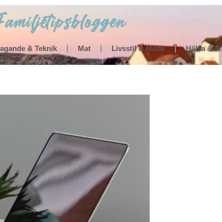
tagande & Teknik
Mat
Livsstil & Mode
Hälsa & T