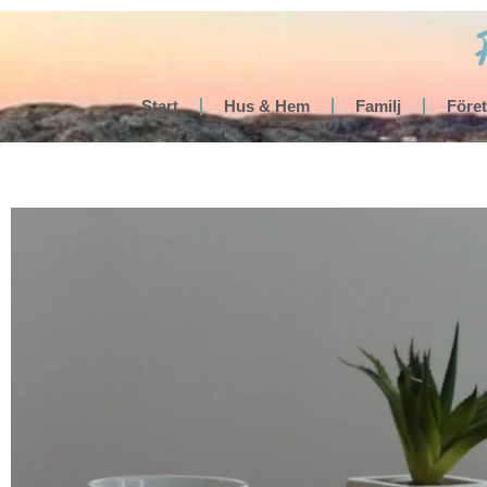
Start
Hus & Hem
Familj
Före