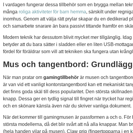
I vardagen fungerar dessa tillbehör som en brygga mellan tekni
många
roliga aktiviteter för barn hemma
, särskilt under regnig
inomhus. Genom att välja rätt prylar skapar du en dedikerad pl
och samarbete snarare än bara passivt tittande framför en skä
Modern teknik har dessutom blivit mycket mer tillgänglig. Idag är
betyder att du bara sätter i sladden eller en liten USB-mottagare
fördel för föräldrar som vill att tekniken ska fungera utan krån
Mus och tangentbord: Grundlägg
När man pratar om
gamingtillbehör
är musen och tangentborde
är van vid ett vanligt kontorstangentbord kan ett mekaniskt ta
det finns goda skäl till dess popularitet. Den största skillnade
knapp. Dessa ger en tydlig signal till fingret när trycket har regi
och en skönare känsla även när du skriver vanliga dokument.
När det kommer till gamingmusen är passformen a och o. För barn
största modellerna, då det blir svårt att nå alla knappar. Man
(hela handen vilar på musen), Claw grip (fingertopparna i en kl