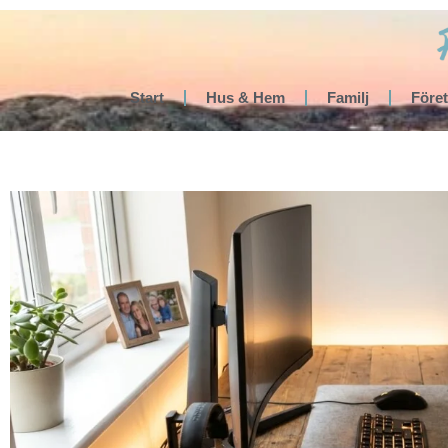
Start
Hus & Hem
Familj
Före