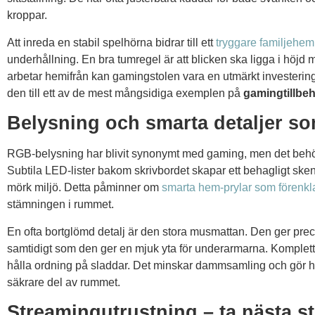
kroppar.
Att inreda en stabil spelhörna bidrar till ett
tryggare familjehem
underhållning. En bra tumregel är att blicken ska ligga i höj
arbetar hemifrån kan gamingstolen vara en utmärkt investering 
den till ett av de mest mångsidiga exemplen på
gamingtillbe
Belysning och smarta detaljer s
RGB-belysning har blivit synonymt med gaming, men det behöv
Subtila LED-lister bakom skrivbordet skapar ett behagligt ske
mörk miljö. Detta påminner om
smarta hem-prylar som förenkl
stämningen i rummet.
En ofta bortglömd detalj är den stora musmattan. Den ger prec
samtidigt som den ger en mjuk yta för underarmarna. Komplett
hålla ordning på sladdar. Det minskar dammsamling och gör he
säkrare del av rummet.
Streamingutrustning – ta nästa ste