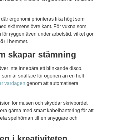
där ergonomi prioriteras lika högt som
d med skärmens övre kant. För vuxna som
för ryggen även under arbetstid, vilket gör
hör
i hemmet.
om skapar stämning
er inte innebära ett blinkande disco.
n som är snällare för ögonen än en helt
ar vardagen
genom att automatisera
ision för musen och skyddar skrivbordet
era gärna med smart kabelhantering för att
la spelhörnan till en snyggare och
g i kreativiteten