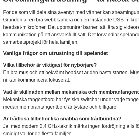
För de som vill dela sina äventyr med vänner kan streamingutru
Grunden är en bra webbkamera och en fristående USB-mikrofon,
headset-mikrofoner. Det uppmuntrar barnen att lära sig videored
kommunikation på ett ansvarsfullt sätt. Det förvandlar spelandet
samarbetsprojekt för hela familjen.
Vanliga frågor om utrustning till spelandet
Vilka tillbehör är viktigast för nybörjare?
En bra mus och ett bekvämt headset är den bästa starten. Muse
ni kan kommunicera fokuserat.
Vad är skillnaden mellan mekaniska och membrantangen
Mekaniska tangentbord har fysiska switchar under varje tange
medan membrantangentbord är tystare och billigare.
Är trådlösa tillbehör lika snabba som trådbundna?
Ja, med modern 2,4 GHz-teknik märks ingen fördröjning alls för va
smidigt val för de flesta familjer.