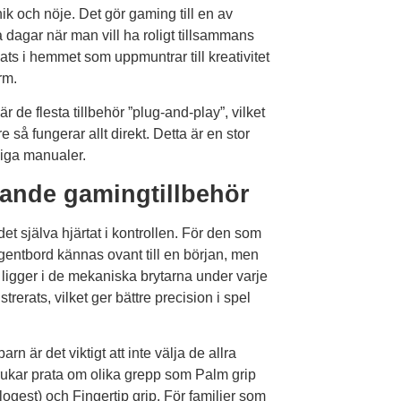
k och nöje. Det gör gaming till en av
a dagar när man vill ha roligt tillsammans
ats i hemmet som uppmuntrar till kreativitet
rm.
 de flesta tillbehör ”plug-and-play”, vilket
 så fungerar allt direkt. Detta är en stor
gliga manualer.
ande gamingtillbehör
t själva hjärtat i kontrollen. För den som
ngentbord kännas ovant till en början, men
n ligger i de mekaniska brytarna under varje
strerats, vilket ger bättre precision i spel
 är det viktigt att inte välja de allra
 brukar prata om olika grepp som Palm grip
ogest) och Fingertip grip. För familjer som