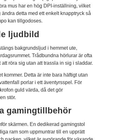
a mus har en hög DPI-inställning, vilket
g ändra detta med ett enkelt knapptryck så
po kan tillgodoses.
e ljudbild
 stängs bakgrundsljud i hemmet ute,
vardagsrummet. Trådbundna hörlurar är ofta
tt röra sig utan att trassla in sig i sladdar.
det kommer. Detta är inte bara häftigt utan
vattenfall porlar i ett äventyrsspel. För
krofon guld värda, då det gör
n stör.
a gamingtillbehör
amför skärmen. En dedikerad gamingstol
adiga ram som uppmuntrar till en upprätt
och nacken, vilket är avgörande för växande