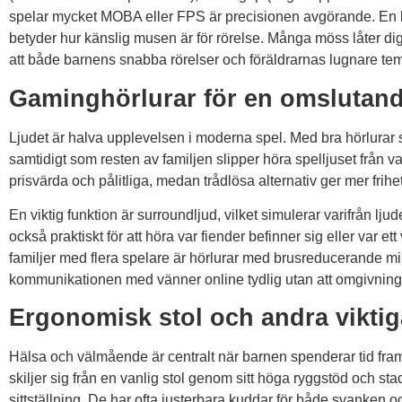
spelar mycket MOBA eller FPS är precisionen avgörande. En br
betyder hur känslig musen är för rörelse. Många möss låter di
att både barnens snabba rörelser och föräldrarnas lugnare tem
Gaminghörlurar för en omslutand
Ljudet är halva upplevelsen i moderna spel. Med bra hörlurar
samtidigt som resten av familjen slipper höra spelljuset från 
prisvärda och pålitliga, medan trådlösa alternativ ger mer frihet a
En viktig funktion är surroundljud, vilket simulerar varifrån lju
också praktiskt för att höra var fiender befinner sig eller var ett 
familjer med flera spelare är hörlurar med brusreducerande mi
kommunikationen med vänner online tydlig utan att omgivninge
Ergonomisk stol och andra viktig
Hälsa och välmående är centralt när barnen spenderar tid fr
skiljer sig från en vanlig stol genom sitt höga ryggstöd och st
sittställning. De har ofta justerbara kuddar för både svanken 