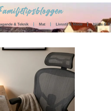
tagande & Teknik
Mat
Livsstil & Mode
Hälsa & T