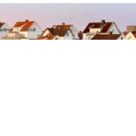
räning
Resa