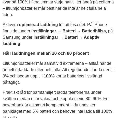
kvar på 100% i flera timmar varje natt sliter ändå på cellerna
– litiumjonbatterier mår bäst när de inte är helt fulla hela
tiden.
Aktivera
optimerad laddning
för att lösa det. På iPhone
finns det under
Inställningar → Batteri → Batterihälsa
, på
Samsung under
Inställningar → Batteri → Adaptiv
laddning
.
Håll laddningen mellan 20 och 80 procent
Litiumjonbatterier mår sämst vid extremerna – alltså när de
är helt urladdade eller helt fulla. Att regelbundet ladda ner till
0% och sedan upp till 100% kortar batteriets livslängd
påtagligt.
Praktiskt råd för barnfamiljer: ladda telefonerna under
kvällen medan ni är vakna och koppla ur vid 80–90%. En
powerbank är ett smart komplement – du undviker
panikläget med 5% batteri och behöver inte ladda till 100%
lika ofta.