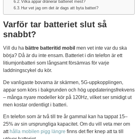
Vilka appar dränerar batteriet mest?
Hur vet jag om det är dags att byta batteri?
Varför tar batteriet slut så
snabbt?
Vill du ha
bättre batteritid mobil
men vet inte var du ska
börja? Då är du inte ensam. Batteriet i din telefon är ett
litiumjonbatteri som långsamt försämras för varje
laddningscykel du kör.
De vanligaste bovarna är skärmen, 5G-uppkopplingen,
appar som körs i bakgrunden och hög uppdateringsfrekvens
– många nyare modeller kör på 120Hz, vilket ser smidigt ut
men kostar ordentligt i batteri.
En telefon som är två till tre år gammal kan ha tappat 15–
25% av sin ursprungliga kapacitet. Om du vill veta mer om
att
hålla mobilen pigg längre
finns det fler knep att ta till
utöver batteriet.