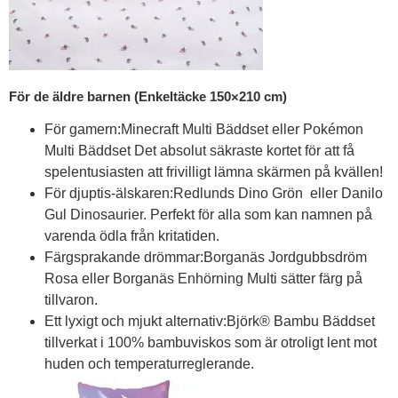
För de äldre barnen (Enkeltäcke 150×210 cm)
För gamern:Minecraft Multi Bäddset eller Pokémon
Multi Bäddset Det absolut säkraste kortet för att få
spelentusiasten att frivilligt lämna skärmen på kvällen!
För djuptis-älskaren:Redlunds Dino Grön eller Danilo
Gul Dinosaurier. Perfekt för alla som kan namnen på
varenda ödla från kritatiden.
Färgsprakande drömmar:Borganäs Jordgubbsdröm
Rosa eller Borganäs Enhörning Multi sätter färg på
tillvaron.
Ett lyxigt och mjukt alternativ:Björk® Bambu Bäddset
tillverkat i 100% bambuviskos som är otroligt lent mot
huden och temperaturreglerande.