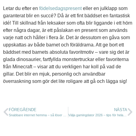
Letar du efter en
födelsedagspresent
eller en julklapp som
garanterat blir en succé? Då är ett fint bäddset en fantastisk
idé! Till skillnad från leksaker som ofta blir liggande i ett hörn
efter några dagar, är ett påslakan en present som används
varje natt och håller i flera år. Det är dessutom en gåva som
uppskattas av både barnet och föräldrarna. Att ge bort ett
bäddset med barnets absoluta favoritmotiv – vare sig det är
glada dinosaurier, fartfyllda monstertruckar eller favoriterna
från Minecraft – visar att du verkligen har koll på vad de
gillar. Det blir en mjuk, personlig och användbar
överraskning som gör det lite roligare att gå och lägga sig!
FÖREGÅENDE
NÄSTA
Snabbare internet hemma – så löser du det 2026
Välja gamingdator 2026 – tips för hela familjen